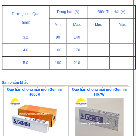
Dòng hàn (A)
Điện Thế Hàn(V)
Đường kính Que
(mm)
Min.
Max.
Min.
Max.
3.2
80
140
4.0
100
170
5.0
190
210
Sản phẩm khác
Que hàn chống mài mòn Gemini
Que hàn chống mài mòn Gemini
H600R
H67W