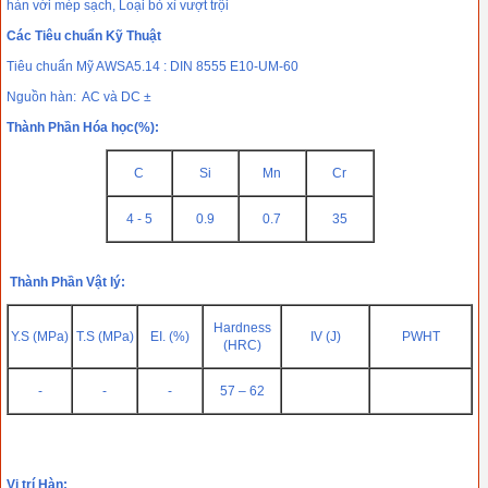
hàn với mép sạch, Loại bỏ xỉ vượt trội
Các Tiêu chuẩn Kỹ Thuật
Tiêu chuẩn Mỹ AWSA5.14 : DIN 8555 E10-UM-60
Nguồn hàn: AC và DC ±
Thành Phần Hóa học(%):
C
Si
Mn
Cr
4 - 5
0.9
0.7
35
Thành Phần Vật lý:
Hardness
Y.S (MPa)
T.S (MPa)
EI. (%)
IV (J)
PWHT
(HRC)
-
-
-
57 – 62
Vị trí Hàn: