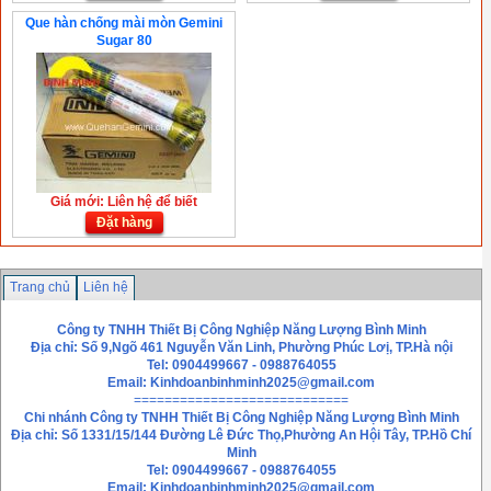
Que hàn chống mài mòn Gemini
Sugar 80
Giá mới: Liên hệ để biết
Đặt hàng
Trang chủ
Liên hệ
Công ty TNHH Thiết Bị Công Nghiệp Năng Lượng Bình Minh
Địa chỉ: Số 9,Ngõ 461 Nguyễn Văn Linh, Phường Phúc Lơị, TP.Hà nội
Tel: 0904499667 - 0988764055
Email:
Kinhdoanbinhminh2025@gmail.com
============================
Chi nhánh
Công ty TNHH Thiết Bị Công Nghiệp Năng Lượng Bình Minh
Địa chỉ: Số 1331/15/144 Đường Lê Đức Thọ,Phường An Hội Tây, TP.Hồ Chí
Minh
Tel: 0904499667 - 0988764055
Email: Kinhdoanbinhminh2025@gmail.com