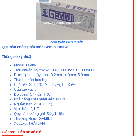
Ảnh toàn kích thước
Que hàn chống mài mòn Gemini H60W
Thông số kỹ thuật:
Model: H60W
Tiêu chuẩn Mỹ AWSA5.14 : DIN 8555 E10-UM-60
Đường kính dây hàn : 3.2mm ; 4.0mm; 5.0mm
Thành phần hóa học:
C: 4-5%; Si: 0.9%; Mn: 0.7%; Cr: 35%
Cấu tạo vật lý:
Độ cứng: 57 - 62 HRC
Khả năng chịu nhiệt đến: 800℃
Nguồn hàn: AC/DC(+/-)
Vị trí hàn: F, HF,
Quy cách đóng gói: 5Kg/1 Hộp
Thương Hiệu: GEMINI
Xuất xứ: THÁI LAN
Giá mới: Liên hệ để biết