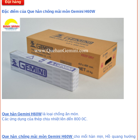
Đặt hàng
Đặc điểm của Que hàn chống mài mòn Gemini H60W
Que hàn Gemini H60W
là loại chống ăn mòn.
Các ứng dụng của thép chịu nhiệt lên đến 800 0C.
Que hàn chống mài mòn Gemini H60W
cho mối hàn mịn, Hồ quang hướng