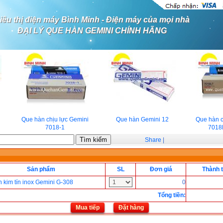
iêu thị điện máy Bình Minh - Điện máy của mọi nhà
ĐẠI LÝ QUE HÀN GEMINI CHÍNH HÃNG
Que hàn chịu lực Gemini
Que hàn Gemini 12
Que hàn ch
7018-1
7018L
Share
|
Sản phẩm
SL
Đơn giá
Thành t
 kim tín inox Gemini G-308
0
Tổng tiền
:
Mua tiếp
Đặt hàng