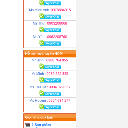
Ms Minh Anh
:0978884915
Ms Thư
: 0903208068
Ms Yến
: 0962208760
Hỗ trợ trực tuyến HCM
Mr Bình
: 0988 764 055
Mr Minh
: 0932 225 325
Ms Thu Hà
: 0904 829 667
Ms Hương
: 0964 934 177
Giỏ hàng của bạn
1 Sản phẩm