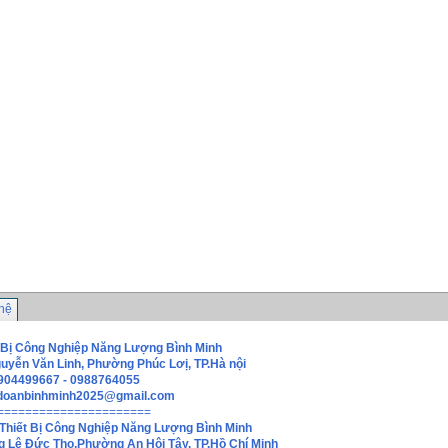
 hệ
 Bị Công Nghiệp Năng Lượng Bình Minh
guyễn Văn Linh, Phường Phúc Lơị, TP.Hà nội
0904499667 - 0988764055
doanbinhminh2025@gmail.com
======================
Thiết Bị Công Nghiệp Năng Lượng Bình Minh
g Lê Đức Thọ,Phường An Hội Tây, TP.Hồ Chí Minh