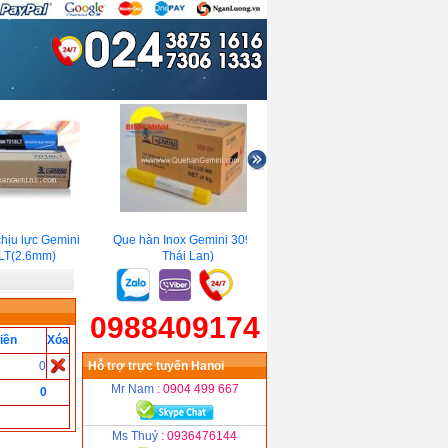
ịu lực Gemini
Que hàn Inox Gemini 309L(
Que hàn chống mài mòn
T(2.6mm)
Thái Lan)
Gemini H350B
0988409174
iền
Xóa
0
Hỗ trợ trực tuyến Hanoi
Mr Nam
: 0904 499 667
0
Ms Thuỷ
: 0936476144