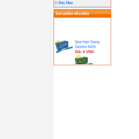
Dây Hàn
Sản phẩm tiêu biểu
Que hàn Gang
Gemini Ni55
Giá: 0 VND
Que hàn Gang
Gemini Ni98
Giá: 0 VND
Que hàn chống mài
mòn Gemini H600B
(4.0mm)
Giá: 0 VND
Que hàn kim tín inox
Gemini G-308
Giá: 0 VND
Que hàn Inox Gemini
308( Thái Lan)
Giá: 0 VND