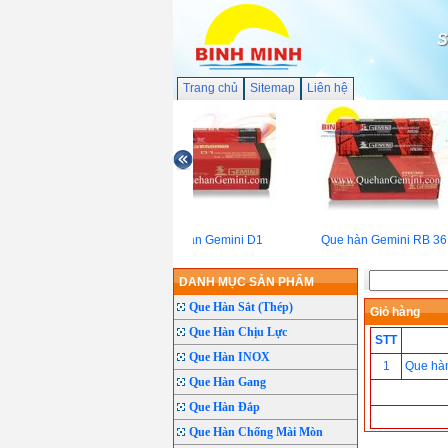
S
Trang chủ
Sitemap
Liên hệ
Que hàn Gemini D1
Que hàn Gemini RB 36
DANH MỤC SẢN PHẨM
Que Hàn Sắt (Thép)
Giỏ hàng
Que Hàn Chịu Lực
STT
Que Hàn INOX
1
Que hàn
Que Hàn Gang
Que Hàn Đắp
Que Hàn Chống Mài Mòn