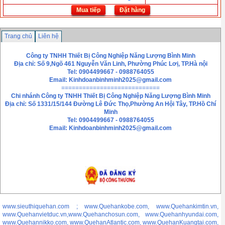
Mua tiếp
Đặt hàng
Trang chủ
Liên hệ
Công ty TNHH Thiết Bị Công Nghiệp Năng Lượng Bình Minh
Địa chỉ: Số 9,Ngõ 461 Nguyễn Văn Linh, Phường Phúc Lơị, TP.Hà nội
Tel: 0904499667 - 0988764055
Email:
Kinhdoanbinhminh2025@gmail.com
============================
Chi nhánh
Công ty TNHH Thiết Bị Công Nghiệp Năng Lượng Bình Minh
Địa chỉ: Số 1331/15/144 Đường Lê Đức Thọ,Phường An Hội Tây, TP.Hồ Chí
Minh
Tel: 0904499667 - 0988764055
Email: Kinhdoanbinhminh2025@gmail.com
www.sieuthiquehan.com ; www.Quehankobe.com, www.Quehankimtin.vn,
www.Quehanvietduc.vn,www.Quehanchosun.com, www.Quehanhyundai.com,
www.Quehannikko.com, www.QuehanAtlantic.com, www.QuehanKuangtai.com,