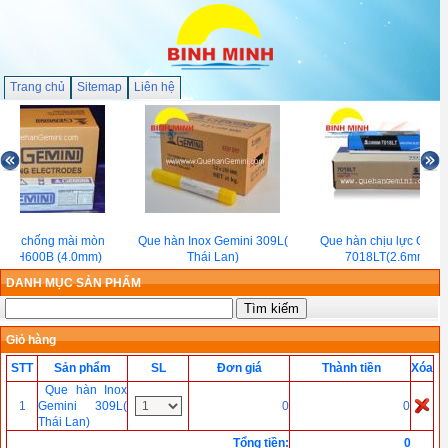
Trang chủ
Sitemap
Liên hệ
hàn chống mài mòn
Que hàn Inox Gemini 309L(
Que hàn chịu lực Gemi
ni H600B (4.0mm)
Thái Lan)
7018LT(2.6mm)
DANH MỤC SẢN PHẨM
Giỏ hàng
STT
Sản phẩm
SL
Đơn giá
Thành tiền
Xóa
Que hàn Inox
1
Gemini 309L(
0
0
Thái Lan)
Tổng tiền
:
0